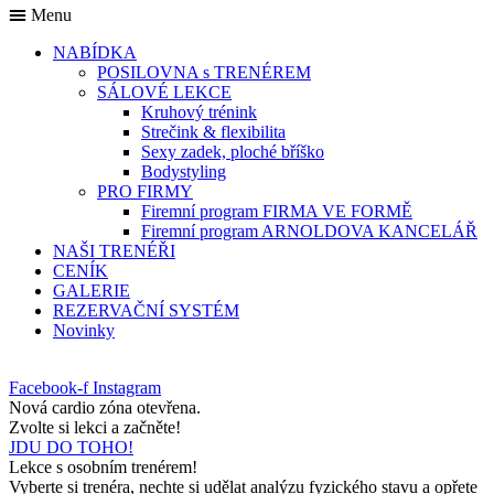
Menu
NABÍDKA
POSILOVNA s TRENÉREM
SÁLOVÉ LEKCE
Kruhový trénink
Strečink & flexibilita
Sexy zadek, ploché bříško
Bodystyling
PRO FIRMY
Firemní program FIRMA VE FORMĚ
Firemní program ARNOLDOVA KANCELÁŘ
NAŠI TRENÉŘI
CENÍK
GALERIE
REZERVAČNÍ SYSTÉM
Novinky
Facebook-f
Instagram
Nová cardio zóna otevřena.
Zvolte si lekci a začněte!
JDU DO TOHO!
Lekce s osobním trenérem!
Vyberte si trenéra, nechte si udělat analýzu fyzického stavu a opřete