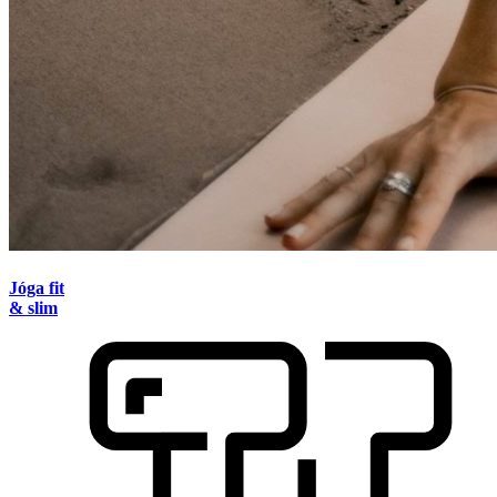
Jóga fit
& slim