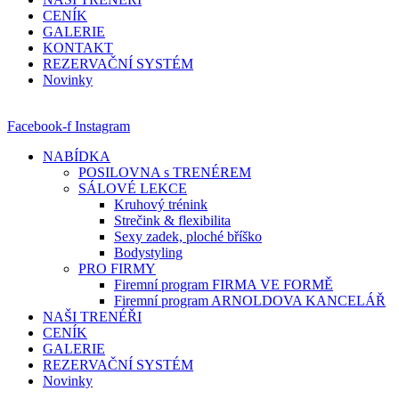
CENÍK
GALERIE
KONTAKT
REZERVAČNÍ SYSTÉM
Novinky
Facebook-f
Instagram
NABÍDKA
POSILOVNA s TRENÉREM
SÁLOVÉ LEKCE
Kruhový trénink
Strečink & flexibilita
Sexy zadek, ploché bříško
Bodystyling
PRO FIRMY
Firemní program FIRMA VE FORMĚ
Firemní program ARNOLDOVA KANCELÁŘ
NAŠI TRENÉŘI
CENÍK
GALERIE
REZERVAČNÍ SYSTÉM
Novinky