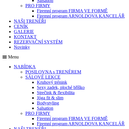
Salsation
PRO FIRMY
Firemní program FIRMA VE FORMĚ
Firemní program ARNOLDOVA KANCELÁŘ
NAŠI TRENÉŘI
CENÍK
GALERIE
KONTAKT
REZERVAČNÍ SYSTÉM
Novinky
Menu
NABÍDKA
POSILOVNA s TRENÉREM
SÁLOVÉ LEKCE
Kruhový trénink
Sexy zadek, ploché bříško
Strečink & flexibilita
Jóga fit & slim
Bodystyling
Salsation
PRO FIRMY
Firemní program FIRMA VE FORMĚ
Firemní program ARNOLDOVA KANCELÁŘ
NAŠI TRENÉŘI