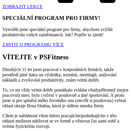
ZOBRAZIT LEKCE
SPECIÁLNÍ PROGRAM PRO FIRMY!
Vytvořili jsme speciální program pro firmy, abychom zvýšili
produktivitu vašich zaměstnanců. Jak? Pojďte to zjistit!
ZJISTIT O PROGRAMU VÍCE
VÍTEJTE v PSFitness
Dlouhých 11 let jsem pracoval v korporátních firmách, takže
prostředí plné tlaku na výsledky, termínů, meetingů, snižování
nákladů a zvyšování produktivity, znám velmi dobře.
To, co mi vždy velmi dobře pomáhalo zvládat všudypřítomný (nejen
pracovní) stres, bylo cvičení v posilovně a jiné sportování. A proto
jsme si pro splnění mého životního snu (otevřít si posilovnu) vybral
oblast okraje Brna Slatina, která je sídlem mnoha firem.
Cílem je nabídnout všem lidem pracujícím/podnikajícím v této
oblasti možnost udržovat se ve formě a věnovat čas sami sobě a
svému fyzickému rozvoji.