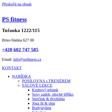
Přeskočit na obsah
PS fitness
Tuřanka 1222/115
Brno-Slatina 627 00
+420 602 747 585
Email:
info@psfitness.cz
KONTAKT
NABÍDKA
POSILOVNA s TRENÉREM
SÁLOVÉ LEKCE
Kruhový trénink
Sexy zadek, ploché bříško
Strečink & flexibilita
Jóga fit & slim
Bodystyling