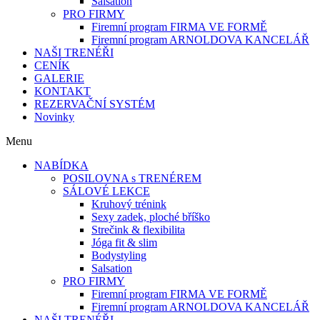
Salsation
PRO FIRMY
Firemní program FIRMA VE FORMĚ
Firemní program ARNOLDOVA KANCELÁŘ
NAŠI TRENÉŘI
CENÍK
GALERIE
KONTAKT
REZERVAČNÍ SYSTÉM
Novinky
Menu
NABÍDKA
POSILOVNA s TRENÉREM
SÁLOVÉ LEKCE
Kruhový trénink
Sexy zadek, ploché bříško
Strečink & flexibilita
Jóga fit & slim
Bodystyling
Salsation
PRO FIRMY
Firemní program FIRMA VE FORMĚ
Firemní program ARNOLDOVA KANCELÁŘ
NAŠI TRENÉŘI