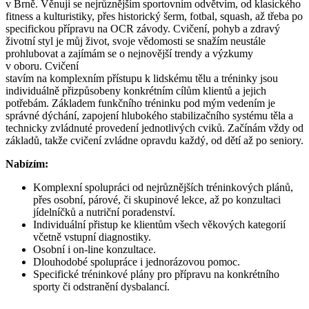
v Brně. Věnuji se nejrůznějším sportovním odvětvím, od klasického
fitness a kulturistiky, přes historický šerm, fotbal, squash, až třeba po
specifickou přípravu na OCR závody. Cvičení, pohyb a zdravý
životní styl je můj život, svoje vědomosti se snažím neustále
prohlubovat a zajímám se o nejnovější trendy a výzkumy
v oboru.
Cvičení
stavím na komplexním přístupu k lidskému tělu a tréninky jsou
individuálně přizpůsobeny konkrétním cílům klientů a jejich
potřebám.
Základem funkčního tréninku pod mým vedením je
správné dýchání, zapojení hlubokého stabilizačního systému těla a
technicky zvládnuté provedení jednotlivých cviků. Začínám vždy od
základů, takže cvičení zvládne opravdu každý, od dětí až po seniory.
Nabízím:
Komplexní spolupráci od nejrůznějších tréninkových plánů,
přes osobní, párové, či skupinové lekce, až po konzultaci
jídelníčků a nutriční poradenství.
Individuální přistup ke klientům všech věkových kategorií
včetně vstupní diagnostiky.
Osobní i on-line konzultace.
Dlouhodobé spolupráce i jednorázovou pomoc.
Specifické tréninkové plány pro přípravu na konkrétního
sporty či odstranění dysbalancí.