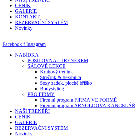
CENÍK
GALERIE
KONTAKT
REZERVAČNÍ SYSTÉM
Novinky
Facebook-f
Instagram
NABÍDKA
POSILOVNA s TRENÉREM
SÁLOVÉ LEKCE
Kruhový trénink
Strečink & flexibilita
Sexy zadek, ploché bříško
Bodystyling
PRO FIRMY
Firemní program FIRMA VE FORMĚ
Firemní program ARNOLDOVA KANCELÁŘ
NAŠI TRENÉŘI
CENÍK
GALERIE
REZERVAČNÍ SYSTÉM
Novinky