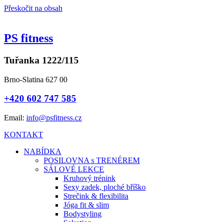
Přeskočit na obsah
PS fitness
Tuřanka 1222/115
Brno-Slatina 627 00
+420 602 747 585
Email:
info@psfitness.cz
KONTAKT
NABÍDKA
POSILOVNA s TRENÉREM
SÁLOVÉ LEKCE
Kruhový trénink
Sexy zadek, ploché bříško
Strečink & flexibilita
Jóga fit & slim
Bodystyling