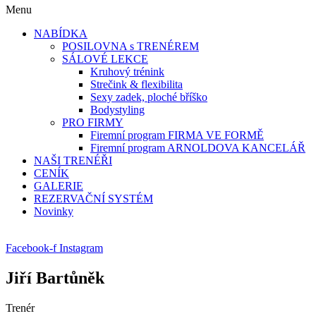
Menu
NABÍDKA
POSILOVNA s TRENÉREM
SÁLOVÉ LEKCE
Kruhový trénink
Strečink & flexibilita
Sexy zadek, ploché bříško
Bodystyling
PRO FIRMY
Firemní program FIRMA VE FORMĚ
Firemní program ARNOLDOVA KANCELÁŘ
NAŠI TRENÉŘI
CENÍK
GALERIE
REZERVAČNÍ SYSTÉM
Novinky
Facebook-f
Instagram
Jiří Bartůněk
Trenér