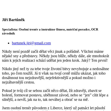
Jiří Bartůněk
Specialista: Osobní trenér a instruktor fitness, nutriční poradce, OCR
závodník
bartunek.jiri@gmail.com
Nikdy není pozdě začít dělat věci jinak a pořádně. Všichni máme
nějaké sny a představy. Někdy jsou blíže, někdy dále, ale mnohokrát
nám k jejich realizaci schází udělat jen jeden krok. Jaký? Ten první!
Nikdo jiný než ty za tebe tvoje životní bitvy nevybojuje a nedosáhne
toho, po čem toužíš. Já ti však na tvojí cestě můžu ukázat, jak toho
dosáhnout tou nejzdravější, nejefektivnější a pokud možno i
nejzábavnější cestou.
Pokud je tvůj cíl se sebou začít něco dělat, žít zdravěji, zbavit se
bolestí, formovat postavu, uběhnout závod, nebo se “jen” cítit lépe a
silnější, a nevíš, jak na to, tak neváhej a obrať se na mě.
Jsem osobní trenér původem z Liberce, který už patnáct let působí